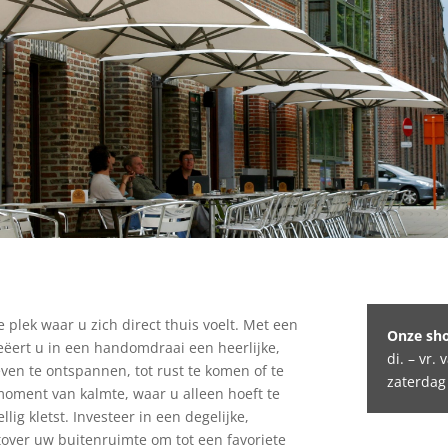
 plek waar u zich direct thuis voelt. Met een
Onze sh
eëert u in een handomdraai een heerlijke,
di. – vr.
even te ontspannen, tot rust te komen of te
zaterdag
moment van kalmte, waar u alleen hoeft te
lig kletst. Investeer in een degelijke,
tover uw buitenruimte om tot een favoriete